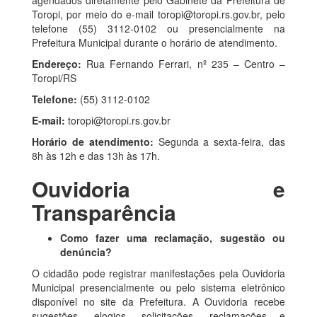
agendados diretamente pelo Gabinete da Prefeitura de
Toropi, por meio do e-mail
toropi@toropi.rs.gov.br
, pelo
telefone (55) 3112-0102 ou presencialmente na
Prefeitura Municipal durante o horário de atendimento.
Endereço:
Rua Fernando Ferrari, nº 235 – Centro –
Toropi/RS
Telefone:
(55) 3112-0102
E-mail:
toropi@toropi.rs.gov.br
Horário de atendimento:
Segunda a sexta-feira, das
8h às 12h e das 13h às 17h.
Ouvidoria e
Transparência
Como fazer uma reclamação, sugestão ou
denúncia?
O cidadão pode registrar manifestações pela Ouvidoria
Municipal presencialmente ou pelo sistema eletrônico
disponível no site da Prefeitura. A Ouvidoria recebe
sugestões, elogios, solicitações, reclamações e