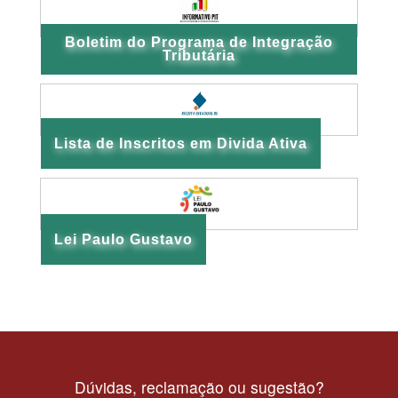
Boletim do Programa de Integração
Tributária
Lista de Inscritos em Divida Ativa
Lei Paulo Gustavo
Dúvidas, reclamação ou sugestão?