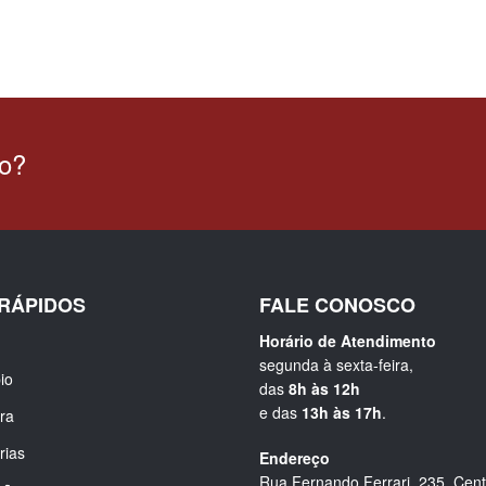
ão?
 RÁPIDOS
FALE CONOSCO
Horário de Atendimento
segunda à sexta-feira,
io
das
8h às 12h
e das
13h às 17h
.
ura
rias
Endereço
Rua Fernando Ferrari, 235, Cent