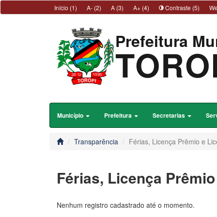
Início (1)
A- (2)
A (3)
A+ (4)
Contraste (5)
We
Prefeitura Mu
TORO
Município
Prefeitura
Secretarias
Ser
Transparência
Férias, Licença Prêmio e Li
Férias, Licença Prêmio
Nenhum registro cadastrado até o momento.