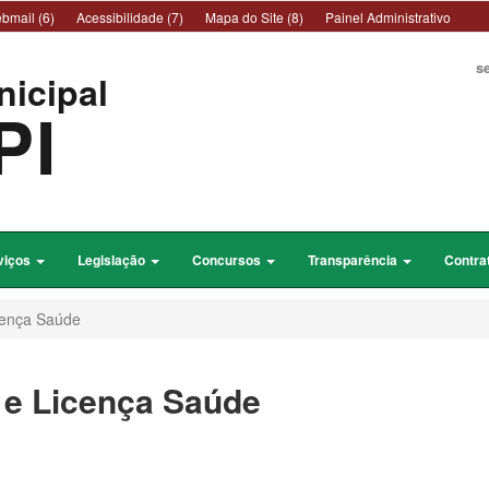
bmail (6)
Acessibilidade (7)
Mapa do Site (8)
Painel Administrativo
s
nicipal
PI
viços
Legislação
Concursos
Transparência
Contra
cença Saúde
 e Licença Saúde