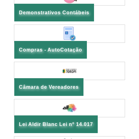
Demonstrativos Contábeis
Compras - AutoCotação
Câmara de Vereadores
Lei Aldir Blanc Lei nº 14.017