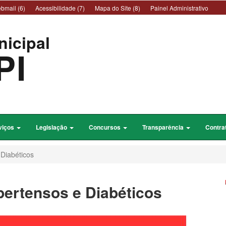
bmail (6)
Acessibilidade (7)
Mapa do Site (8)
Painel Administrativo
nicipal
PI
viços
Legislação
Concursos
Transparência
Contra
Diabéticos
pertensos e Diabéticos