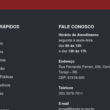
 RÁPIDOS
FALE CONOSCO
Horário de Atendimento
segunda à sexta-feira,
io
das
8h às 12h
e das
13h às 17h
.
ura
rias
Endereço
Rua Fernando Ferrari, 235, Cent
ção
Toropi – RS
Públicas
CEP: 97418-000
rência
Telefone
(55) 3276-7011
ões
E-mail
toropi@toropi.rs.gov.br
onosco