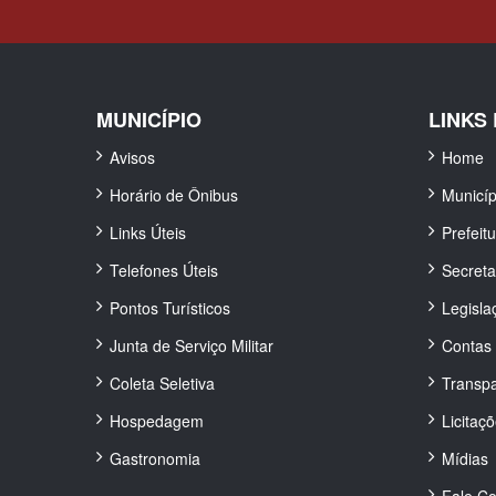
MUNICÍPIO
LINKS
Avisos
Home
Horário de Ônibus
Municíp
Links Úteis
Prefeit
Telefones Úteis
Secreta
Pontos Turísticos
Legisla
Junta de Serviço Militar
Contas 
Coleta Seletiva
Transpa
Hospedagem
Licitaç
Gastronomia
Mídias
Fale C