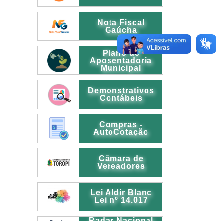
Nota Fiscal
Gaúcha
Plano de
Aposentadoria
Municipal
Demonstrativos
Contábeis
Compras -
AutoCotação
Câmara de
Vereadores
Lei Aldir Blanc
Lei nº 14.017
Radar Nacional