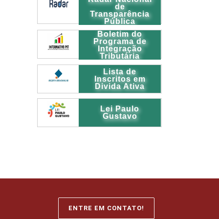
de
Transparência
Pública
Boletim do
Programa de
Integração
Tributária
Lista de
Inscritos em
Divida Ativa
Lei Paulo
Gustavo
ENTRE EM CONTATO!