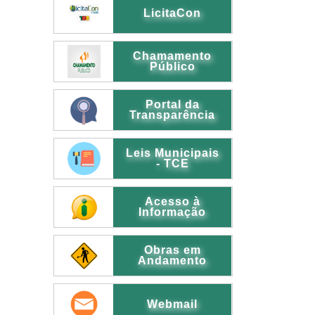
LicitaCon
Chamamento
Público
Portal da
Transparência
Leis Municipais
- TCE
Acesso à
Informação
Obras em
Andamento
Webmail