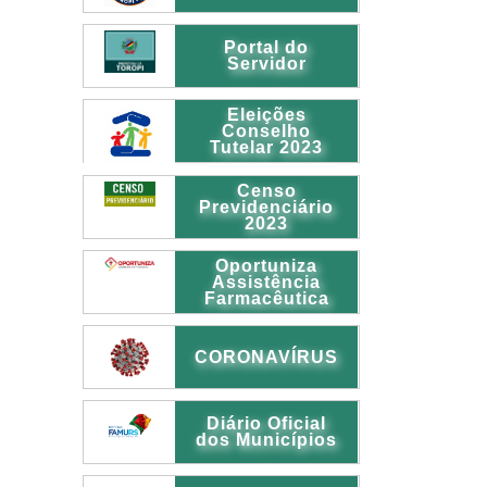
Portal do
Servidor
Eleições
Conselho
Tutelar 2023
Censo
Previdenciário
2023
Oportuniza
Assistência
Farmacêutica
CORONAVÍRUS
Diário Oficial
dos Municípios