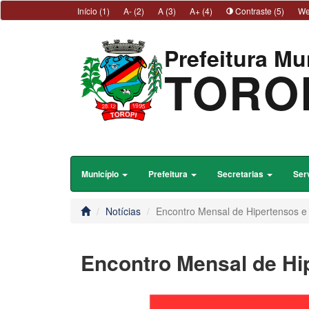
Início (1)
A- (2)
A (3)
A+ (4)
Contraste (5)
We
Prefeitura Mu
TORO
Município
Prefeitura
Secretarias
Ser
Notícias
Encontro Mensal de Hipertensos e 
Encontro Mensal de Hi